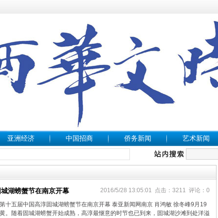
亚洲经济
中国招商
侨务新闻
艺术新闻
固城湖螃蟹节在南京开幕
2016/5/28 13:05:01 点击：3211 评论：0
第十五届中国高淳固城湖螃蟹节在南京开幕 泰亚新闻网南京 肖鸿敏 徐冬峰9月19
菊黄。随着固城湖螃蟹开始成熟，高淳最惬意的时节也已到来，固城湖沙滩到处洋溢