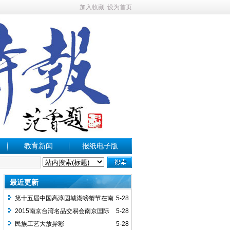
加入收藏
设为首页
教育新闻
报纸电子版
最近更新
第十五届中国高淳固城湖螃蟹节在南
5-28
京开幕
2015南京台湾名品交易会南京国际
5-28
博览中心盛大举行
民族工艺大放异彩
5-28