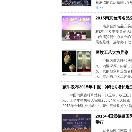
着浓浓的喜庆氛围，9月1
文>>
2015南京台湾名
南京台湾名品交易
林(左五)及重要贵宾见
由台湾贸易中心举办的“
展也是唯一连续办了七..
民族工艺大放异彩
中国内蒙古呼和浩
久，内涵深厚。内蒙古
又一代的继承和追随者
术、展示自治区工艺美术
蒙牛发布2015年中报，净利润增长近
中国内蒙古呼和浩特（张玉珍、杨玉山）8月
示，上半年销售收入完成255.64亿元人民币
2015年全球乳业排名中，蒙牛凭借良好的综合
2015中国景德镇
举行
泰亚新闻网南京 肖